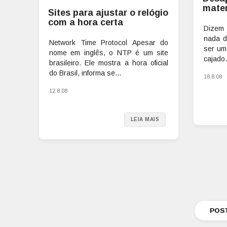
mater
Sites para ajustar o relógio
com a hora certa
Dizem
nada d
Network Time Protocol Apesar do
ser um
nome em inglês, o NTP é um site
cajado.
brasileiro. Ele mostra a hora oficial
do Brasil, informa se...
18.8.08
12.8.08
LEIA MAIS
POS