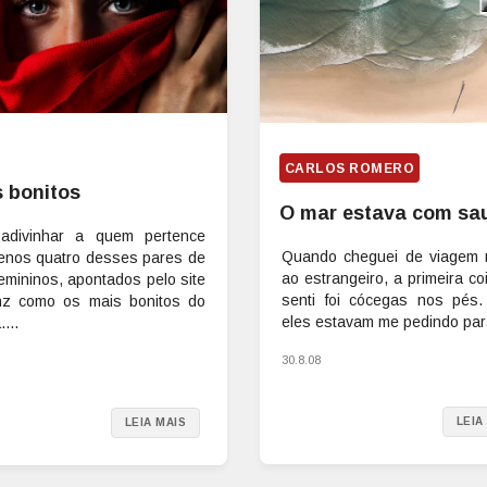
CARLOS ROMERO
 bonitos
O mar estava com sa
adivinhar a quem pertence
Quando cheguei de viagem 
enos quatro desses pares de
ao estrangeiro, a primeira c
emininos, apontados pelo site
senti foi cócegas nos pés
z como os mais bonitos do
eles estavam me pedindo para
...
30.8.08
LEIA
LEIA MAIS