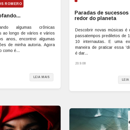
OS ROMERO
Paradas de sucessos
ofando...
redor do planeta
itando algumas crônicas
Descobrir novas músicas é
s ao longo de vários e vários
passatempos prediletos de 1
os anos, encontrei algumas
10 internautas. E uma ex
ões de minha autoria. Agora
maneira de praticar essa 'di
o como é...
é dar...
20.9.08
LEIA MAIS
LEIA