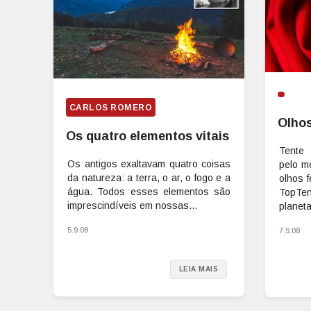
CARLOS ROMERO
Olhos
Os quatro elementos vitais
Tente 
Os antigos exaltavam quatro coisas
pelo m
da natureza: a terra, o ar, o fogo e a
olhos f
água. Todos esses elementos são
TopTen
imprescindíveis em nossas...
planeta.
5.9.08
7.9.08
LEIA MAIS