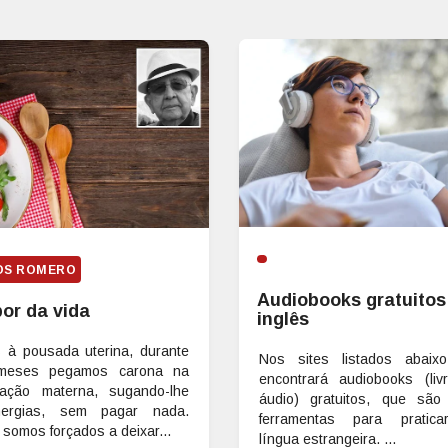
OS ROMERO
Audiobooks gratuito
or da vida
inglês
 à pousada uterina, durante
Nos sites listados abaix
meses pegamos carona na
encontrará audiobooks (li
tação materna, sugando-lhe
áudio) gratuitos, que são
ergias, sem pagar nada.
ferramentas para pratic
 somos forçados a deixar...
língua estrangeira. ...