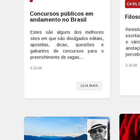
CARL
Concursos públicos em
Filos
andamento no Brasil
Revis
Estes são alguns dos melhores
escrita
sites em que são divulgados editais,
e vári
apostilas, dicas, questões e
anotaç
gabaritos de concursos para o
perceb
preenchimento de vagas...
5.10.08
6.10.08
LEIA MAIS