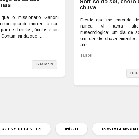
Sorriso do sol, choro 
iais
chuva
 que o missionário Gandhi
Desde que me entendo de
eixou quando morreu, a não
nunca vi tanta alter
 par de chinelas, óculos e um
meteorológica: um dia de so
 Contam ainda que,...
um dia de chuva amanhã. 
até...
13.8.08
LEIA MAIS
LEIA
TAGENS RECENTES
INÍCIO
POSTAGENS ANT