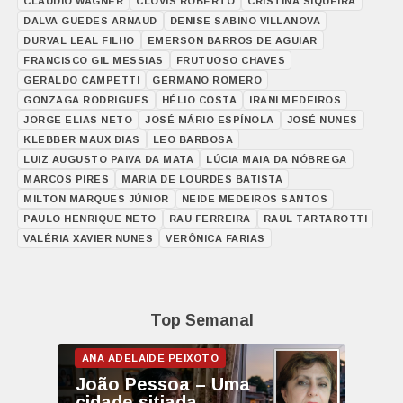
CLÁUDIO WAGNER
CLÓVIS ROBERTO
CRISTINA SIQUEIRA
DALVA GUEDES ARNAUD
DENISE SABINO VILLANOVA
DURVAL LEAL FILHO
EMERSON BARROS DE AGUIAR
FRANCISCO GIL MESSIAS
FRUTUOSO CHAVES
GERALDO CAMPETTI
GERMANO ROMERO
GONZAGA RODRIGUES
HÉLIO COSTA
IRANI MEDEIROS
JORGE ELIAS NETO
JOSÉ MÁRIO ESPÍNOLA
JOSÉ NUNES
KLEBBER MAUX DIAS
LEO BARBOSA
LUIZ AUGUSTO PAIVA DA MATA
LÚCIA MAIA DA NÓBREGA
MARCOS PIRES
MARIA DE LOURDES BATISTA
MILTON MARQUES JÚNIOR
NEIDE MEDEIROS SANTOS
PAULO HENRIQUE NETO
RAU FERREIRA
RAUL TARTAROTTI
VALÉRIA XAVIER NUNES
VERÔNICA FARIAS
Top Semanal
João Pessoa – Uma
cidade sitiada