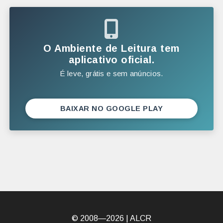
2025
DEZEMBRO
O Ambiente de Leitura tem
NOVEMBRO
aplicativo oficial.
É leve, grátis e sem anúncios.
OUTUBRO
SETEMBRO
AGOSTO
BAIXAR NO GOOGLE PLAY
JULHO
JUNHO
MAIO
ABRIL
MARÇO
FEVEREIRO
© 2008—2026 |
ALCR