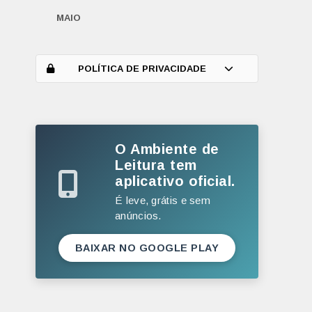
MAIO
ABRIL
MARÇO
POLÍTICA DE PRIVACIDADE
FEVEREIRO
JANEIRO
O Ambiente de
2025
Leitura tem
DEZEMBRO
aplicativo oficial.
NOVEMBRO
É leve, grátis e sem
anúncios.
OUTUBRO
SETEMBRO
BAIXAR NO GOOGLE PLAY
AGOSTO
JULHO