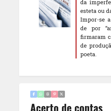
da imperfe
esteta ou d
Impor-se a
de por “a
firmaram c
de produçã
poeta.
Acerto de contas