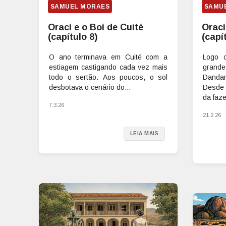
SAMUEL MORAES
SAMU
Orací e o Boi de Cuité
Orací
(capítulo 8)
(capí
O ano terminava em Cuité com a
Logo 
estiagem castigando cada vez mais
grand
todo o sertão. Aos poucos, o sol
Danda
desbotava o cenário do...
Desde 
da faze
7.3.26
21.2.26
LEIA MAIS