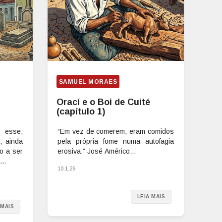
SAMUEL MORAES
Orací e o Boi de Cuité
(capítulo 1)
 esse,
“Em vez de comerem, eram comidos
e, ainda
pela própria fome numa autofagia
o a ser
erosiva.” José Américo...
..
10.1.26
LEIA MAIS
 MAIS