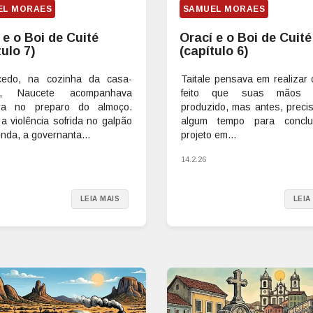
EL MORAES
SAMUEL MORAES
 e o Boi de Cuité
Orací e o Boi de Cuité
tulo 7)
(capítulo 6)
cedo, na cozinha da casa-
Taitale pensava em realizar 
e, Naucete acompanhava
feito que suas mãos 
ra no preparo do almoço.
produzido, mas antes, precis
a violência sofrida no galpão
algum tempo para conclu
nda, a governanta...
projeto em...
14.2.26
LEIA MAIS
LEIA