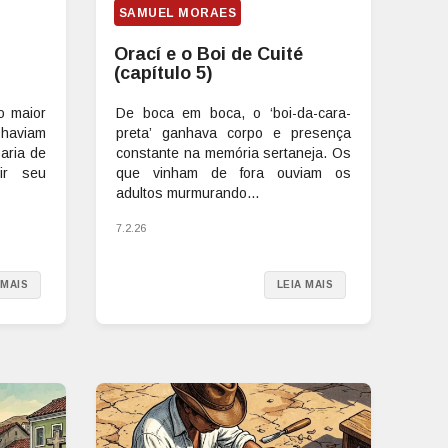
SAMUEL MORAES
Orací e o Boi de Cuité
(capítulo 5)
o maior
De boca em boca, o ‘boi-da-cara-
haviam
preta’ ganhava corpo e presença
aria de
constante na memória sertaneja. Os
ir seu
que vinham de fora ouviam os
adultos murmurando...
7.2.26
 MAIS
LEIA MAIS