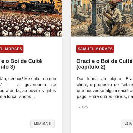
EL MORAES
SAMUEL MORAES
 e o Boi de Cuité
Orací e o Boi de Cuité
tulo 3)
(capítulo 2)
Não, senhor! Me solte, eu não
Dar forma ao objeto. Era
..." — a governanta se
afinal, o propósito de Taital
u à porta, ao ouvir os gritos
que houvesse algum sacrifíci
s à força, vindos...
pago. Entre outros ofícios, na.
17.1.26
LEIA MAIS
LEIA