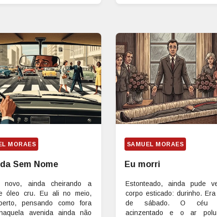
EL MORAES
SAMUEL MORAES
ida Sem Nome
Eu morri
o novo, ainda cheirando a
Estonteado, ainda pude v
e óleo cru. Eu ali no meio,
corpo esticado: durinho. Er
berto, pensando como fora
de sábado. O céu e
naquela avenida ainda não
acinzentado e o ar polu