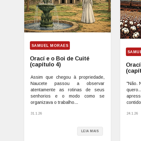
SAMUEL MORAES
SAMU
Orací e o Boi de Cuité
(capítulo 4)
Orací
(capí
Assim que chegou à propriedade,
Naucete passou a observar
"Não. 
atentamente as rotinas de seus
quero
senhorios e o modo como se
apresso
organizava o trabalho...
contido
31.1.26
24.1.26
LEIA MAIS