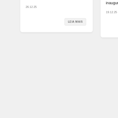
inaugur
26.12.25
19.12.25
LEIA MAIS