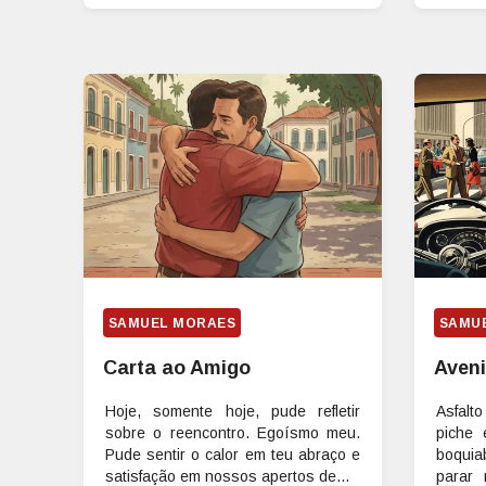
SAMUEL MORAES
SAMU
Carta ao Amigo
Aven
Hoje, somente hoje, pude refletir
Asfalt
sobre o reencontro. Egoísmo meu.
piche 
Pude sentir o calor em teu abraço e
boquia
satisfação em nossos apertos de...
parar 