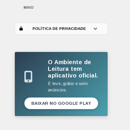
MAIO
ABRIL
MARÇO
POLÍTICA DE PRIVACIDADE
FEVEREIRO
JANEIRO
O Ambiente de
2025
Leitura tem
DEZEMBRO
aplicativo oficial.
NOVEMBRO
É leve, grátis e sem
anúncios.
OUTUBRO
SETEMBRO
BAIXAR NO GOOGLE PLAY
AGOSTO
JULHO