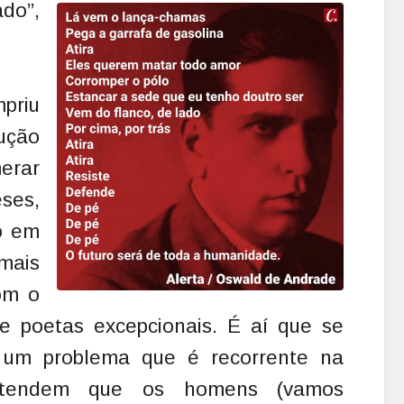
do”,
priu
ução
erar
eses,
o em
mais
com o
 poetas excepcionais. É aí que se
, um problema que é recorrente na
entendem que os homens (vamos