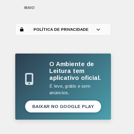
MAIO
ABRIL
MARÇO
POLÍTICA DE PRIVACIDADE
FEVEREIRO
JANEIRO
O Ambiente de
2025
Leitura tem
DEZEMBRO
aplicativo oficial.
NOVEMBRO
É leve, grátis e sem
anúncios.
OUTUBRO
SETEMBRO
BAIXAR NO GOOGLE PLAY
AGOSTO
JULHO