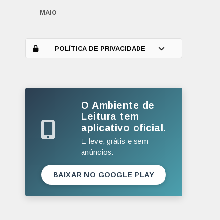
MAIO
ABRIL
MARÇO
POLÍTICA DE PRIVACIDADE
FEVEREIRO
JANEIRO
O Ambiente de
2025
Leitura tem
DEZEMBRO
aplicativo oficial.
NOVEMBRO
É leve, grátis e sem
anúncios.
OUTUBRO
SETEMBRO
BAIXAR NO GOOGLE PLAY
AGOSTO
JULHO