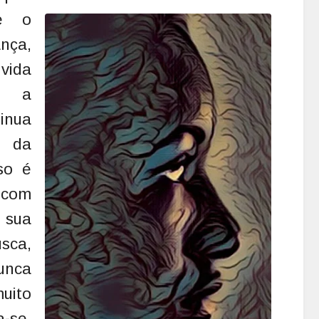
e o
nça,
vida
u a
inua
a da
so é
o com
 sua
sca,
unca
uito
-se,