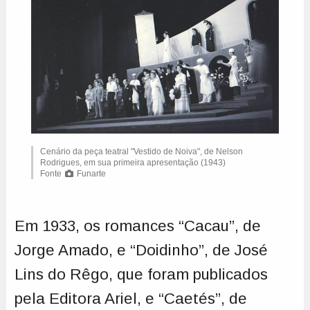
Cenário da peça teatral "Vestido de Noiva", de Nelson
Rodrigues, em sua primeira apresentação (1943)
Fonte
Funarte
Em 1933, os romances “Cacau”, de
Jorge Amado, e “Doidinho”, de José
Lins do Rêgo, que foram publicados
pela Editora Ariel, e “Caetés”, de