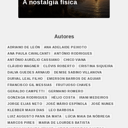
A nostalgia física
Autores
ADRIANO DE LEÓN
ANA ADELAIDE PEIXOTO
ANA PAULA CAVALCANTI
ANTÓNIO RODRIGUES
ANTÔNIO AURÉLIO CASSIANO
CHICO VIANA
CLÁUDIO WAGNER
CLÓVIS ROBERTO
CRISTINA SIQUEIRA
DALVA GUEDES ARNAUD
DENISE SABINO VILLANOVA
DURVAL LEAL FILHO
EMERSON BARROS DE AGUIAR
FRANCISCO GIL MESSIAS
FRUTUOSO CHAVES
GERALDO CAMPETTI
GERMANO ROMERO
GONZAGA RODRIGUES
HÉLIO COSTA
IRANI MEDEIROS
JORGE ELIAS NETO
JOSÉ MÁRIO ESPÍNOLA
JOSÉ NUNES
KLEBBER MAUX DIAS
LEO BARBOSA
LUIZ AUGUSTO PAIVA DA MATA
LÚCIA MAIA DA NÓBREGA
MARCOS PIRES
MARIA DE LOURDES BATISTA