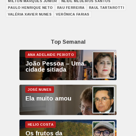
MILTON MARQUES JÚNIOR
NEIDE MEDEIROS SANTOS
PAULO HENRIQUE NETO
RAU FERREIRA
RAUL TARTAROTTI
VALÉRIA XAVIER NUNES
VERÔNICA FARIAS
Top Semanal
João Pessoa – Uma
cidade sitiada
Ela muito amou
Os frutos da