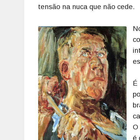
tensão na nuca que não cede.
N
c
i
es
É
p
b
ca
O 
é 