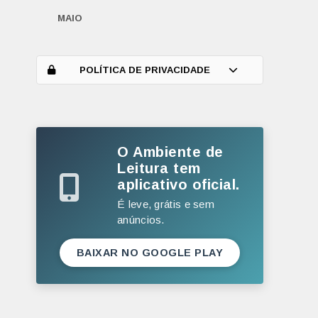
MAIO
ABRIL
MARÇO
POLÍTICA DE PRIVACIDADE
FEVEREIRO
JANEIRO
O Ambiente de
2025
Leitura tem
DEZEMBRO
aplicativo oficial.
NOVEMBRO
É leve, grátis e sem
anúncios.
OUTUBRO
SETEMBRO
BAIXAR NO GOOGLE PLAY
AGOSTO
JULHO