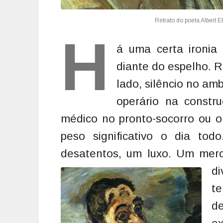
H
á uma certa ironi
diante do espelho. R
lado, silêncio no am
operário na constru
médico no pronto-socorro ou o
peso significativo o dia tod
desatentos, um luxo. Um mero
d
te
d