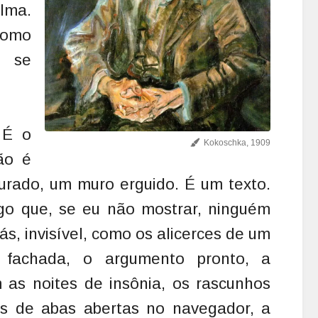
lma.
como
 se
 É o
Kokoschka, 1909
ão é
urado, um muro erguido. É um texto.
go que, se eu não mostrar, ninguém
rás, invisível, como os alicerces de um
 fachada, o argumento pronto, a
as noites de insônia, os rascunhos
s de abas abertas no navegador, a