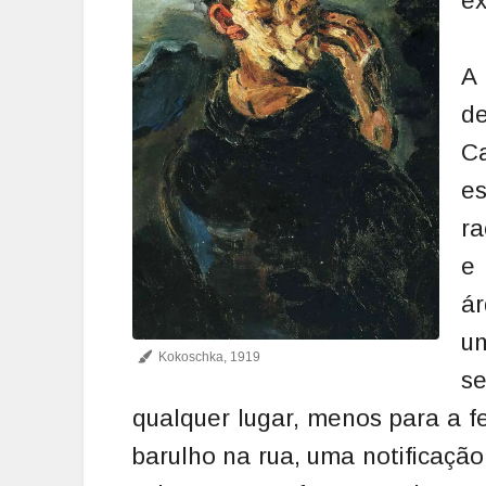
ex
A 
de
Ca
es
ra
e
ár
u
Kokoschka, 1919
s
qualquer lugar, menos para a 
barulho na rua, uma notificaçã