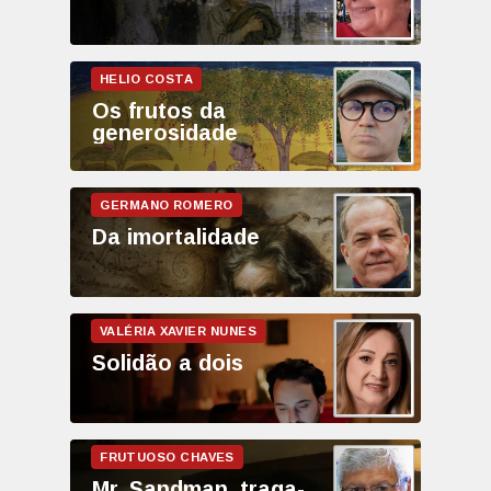
Os frutos da
generosidade
Da imortalidade
Solidão a dois
Mr. Sandman, traga-