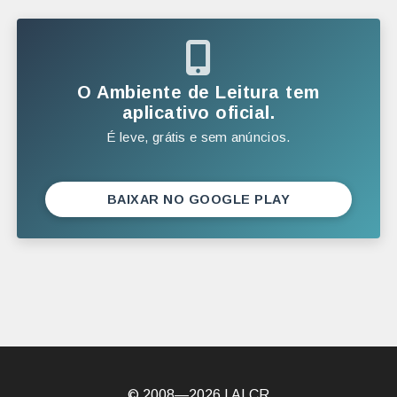
JANEIRO
2025
DEZEMBRO
O Ambiente de Leitura tem
NOVEMBRO
aplicativo oficial.
É leve, grátis e sem anúncios.
OUTUBRO
SETEMBRO
AGOSTO
BAIXAR NO GOOGLE PLAY
JULHO
JUNHO
MAIO
ABRIL
MARÇO
FEVEREIRO
© 2008—2026 |
ALCR