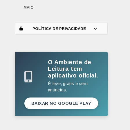
MAIO
ABRIL
MARÇO
POLÍTICA DE PRIVACIDADE
FEVEREIRO
JANEIRO
O Ambiente de
2025
Leitura tem
DEZEMBRO
aplicativo oficial.
NOVEMBRO
É leve, grátis e sem
anúncios.
OUTUBRO
SETEMBRO
BAIXAR NO GOOGLE PLAY
AGOSTO
JULHO