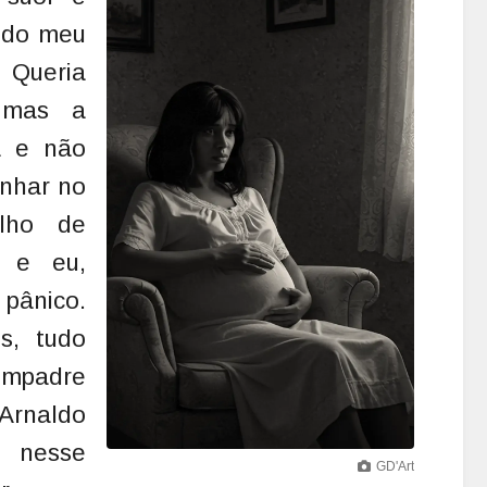
e do meu
 Queria
, mas a
a e não
anhar no
alho de
, e eu,
pânico.
ps, tudo
umpadre
Arnaldo
 nesse
GD'Art