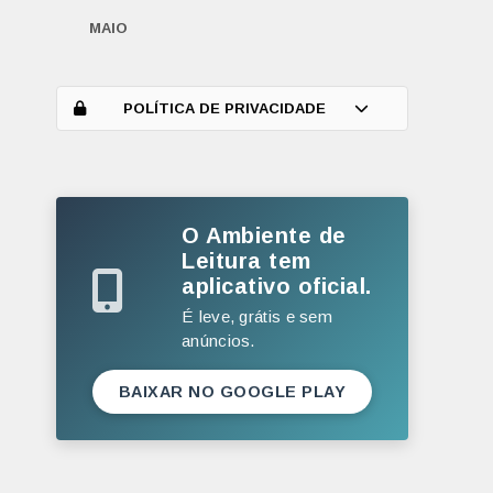
MAIO
ABRIL
MARÇO
POLÍTICA DE PRIVACIDADE
FEVEREIRO
JANEIRO
O Ambiente de
2025
Leitura tem
DEZEMBRO
aplicativo oficial.
NOVEMBRO
É leve, grátis e sem
anúncios.
OUTUBRO
SETEMBRO
BAIXAR NO GOOGLE PLAY
AGOSTO
JULHO