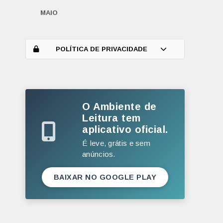
MAIO
ABRIL
MARÇO
POLÍTICA DE PRIVACIDADE
FEVEREIRO
JANEIRO
O Ambiente de
2025
Leitura tem
DEZEMBRO
aplicativo oficial.
NOVEMBRO
É leve, grátis e sem
anúncios.
OUTUBRO
SETEMBRO
BAIXAR NO GOOGLE PLAY
AGOSTO
JULHO