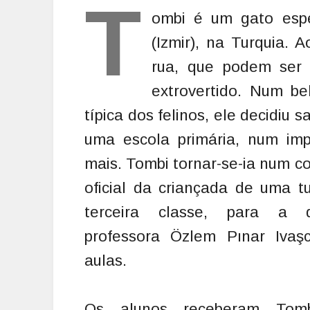
T
ombi é um gato esp
(Izmir), na Turquia. 
rua, que podem ser 
extrovertido. Num be
típica dos felinos, ele decidiu s
uma escola primária, num imp
mais. Tombi tornar-se-ia num 
oficial da criançada de uma 
terceira classe, para a 
professora Özlem Pınar Ivaş
aulas.
Os alunos receberam Tom