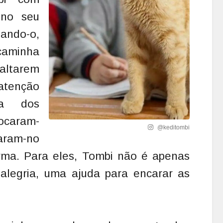
 no seu
ando-o,
caminha
faltarem
tenção
da dos
locaram-
@keditombi
ram-no
rma. Para eles, Tombi não é apenas
alegria, uma ajuda para encarar as