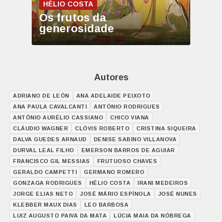
HÉLIO COSTA
Os frutos da
generosidade
Autores
ADRIANO DE LEÓN
ANA ADELAIDE PEIXOTO
ANA PAULA CAVALCANTI
ANTÓNIO RODRIGUES
ANTÔNIO AURÉLIO CASSIANO
CHICO VIANA
CLÁUDIO WAGNER
CLÓVIS ROBERTO
CRISTINA SIQUEIRA
DALVA GUEDES ARNAUD
DENISE SABINO VILLANOVA
DURVAL LEAL FILHO
EMERSON BARROS DE AGUIAR
FRANCISCO GIL MESSIAS
FRUTUOSO CHAVES
GERALDO CAMPETTI
GERMANO ROMERO
GONZAGA RODRIGUES
HÉLIO COSTA
IRANI MEDEIROS
JORGE ELIAS NETO
JOSÉ MÁRIO ESPÍNOLA
JOSÉ NUNES
KLEBBER MAUX DIAS
LEO BARBOSA
LUIZ AUGUSTO PAIVA DA MATA
LÚCIA MAIA DA NÓBREGA