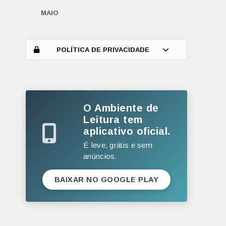
MAIO
ABRIL
MARÇO
POLÍTICA DE PRIVACIDADE
FEVEREIRO
JANEIRO
O Ambiente de
2025
Leitura tem
DEZEMBRO
aplicativo oficial.
NOVEMBRO
É leve, grátis e sem
anúncios.
OUTUBRO
SETEMBRO
BAIXAR NO GOOGLE PLAY
AGOSTO
JULHO