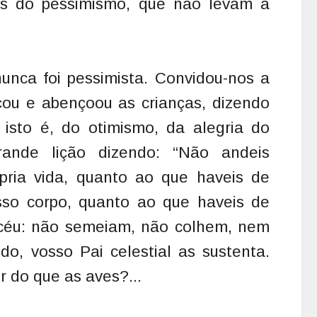
ns do pessimismo, que não levam a
nca foi pessimista. Convidou-nos a
açou e abençoou as crianças, dizendo
isto é, do otimismo, da alegria do
ande lição dizendo: “Não andeis
ria vida, quanto ao que haveis de
so corpo, quanto ao que haveis de
 céu: não semeiam, não colhem, nem
o, vosso Pai celestial as sustenta.
r do que as aves?...