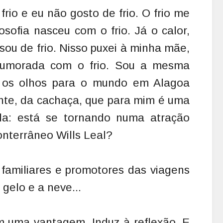
rio e eu não gosto de frio. O frio me
osofia nasceu com o frio. Já o calor,
sou de frio. Nisso puxei à minha mãe,
humorada com o frio. Sou a mesma
i os olhos para o mundo em Alagoa
mente, da cachaça, que para mim é uma
nda: está se tornando numa atração
onterrâneo Wills Leal?
amiliares e promotores das viagens
 gelo e a neve...
m uma vantagem. Induz à reflexão. E