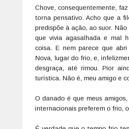
C
hove, consequentemente, faz f
torna pensativo. Acho que a fil
predispõe à ação, ao suor. Não 
que vivia agasalhada e mal 
coisa. E nem parece que abr
Nova, lugar do frio, e, infeliz
desgraça, até rimou. Pior ai
turística. Não é, meu amigo e c
O danado é que meus amigos, f
internacionais preferem o frio, o
É verdade que o tempo frio te