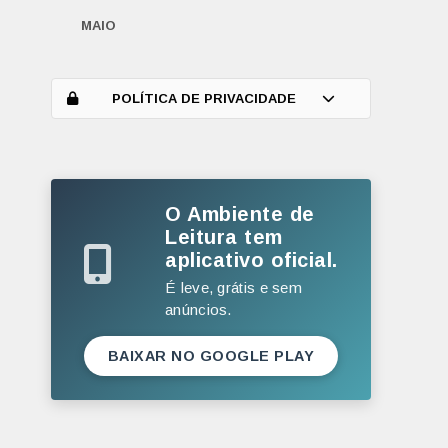
MAIO
ABRIL
MARÇO
POLÍTICA DE PRIVACIDADE
FEVEREIRO
JANEIRO
O Ambiente de
2025
Leitura tem
DEZEMBRO
aplicativo oficial.
NOVEMBRO
É leve, grátis e sem
anúncios.
OUTUBRO
SETEMBRO
BAIXAR NO GOOGLE PLAY
AGOSTO
JULHO