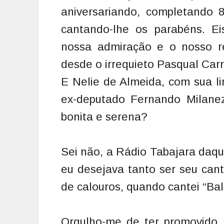
aniversariando, completando 
cantando-lhe os parabéns. Ei
nossa admiração e o nosso re
desde o irrequieto Pasqual Car
E Nelie de Almeida, com sua l
ex-deputado Fernando Milanez
bonita e serena?
Sei não, a Rádio Tabajara daq
eu desejava tanto ser seu cant
de calouros, quando cantei “Bal
Orgulho-me de ter promovido,