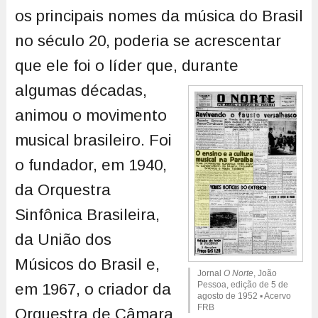
os principais nomes da música do Brasil
no século 20, poderia se acrescentar
que ele foi o líder que,
durante
algumas décadas,
animou o movimento
musical brasileiro. Foi
o fundador, em 1940,
da Orquestra
Sinfônica Brasileira,
da União dos
Músicos do Brasil e,
Jornal
O Norte
, João
Pessoa, edição de 5 de
em 1967, o criador da
agosto de 1952 ▪ Acervo
FRB
Orquestra de Câmara