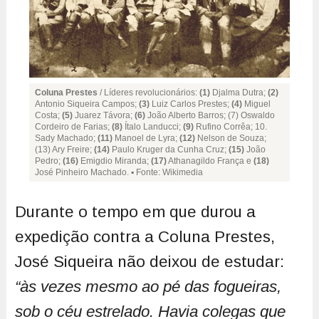
Coluna Prestes
/ Líderes revolucionários:
(1)
Djalma Dutra;
(2)
Antonio Siqueira Campos;
(3)
Luiz Carlos Prestes;
(4)
Miguel
Costa;
(5)
Juarez Távora;
(6)
João Alberto Barros; (7) Oswaldo
Cordeiro de Farias;
(8)
Ítalo Landucci;
(9)
Rufino Corrêa; 10.
Sady Machado;
(11)
Manoel de Lyra;
(12)
Nelson de Souza;
(13) Ary Freire;
(14)
Paulo Kruger da Cunha Cruz;
(15)
João
Pedro;
(16)
Emigdio Miranda;
(17)
Athanagildo França e
(18)
José Pinheiro Machado. ▪ Fonte: Wikimedia
Durante o tempo em que durou a
expedição contra a Coluna Prestes,
José Siqueira não deixou de estudar:
“às vezes mesmo ao pé das fogueiras,
sob o céu estrelado. Havia colegas que