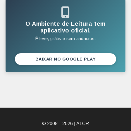
2025
DEZEMBRO
O Ambiente de Leitura tem
NOVEMBRO
aplicativo oficial.
É leve, grátis e sem anúncios.
OUTUBRO
SETEMBRO
AGOSTO
BAIXAR NO GOOGLE PLAY
JULHO
JUNHO
MAIO
ABRIL
MARÇO
FEVEREIRO
© 2008—2026 |
ALCR
JANEIRO