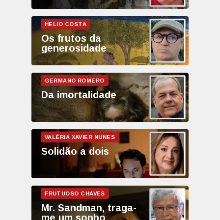
Os frutos da
generosidade
Da imortalidade
Solidão a dois
Mr. Sandman, traga-
me um sonho