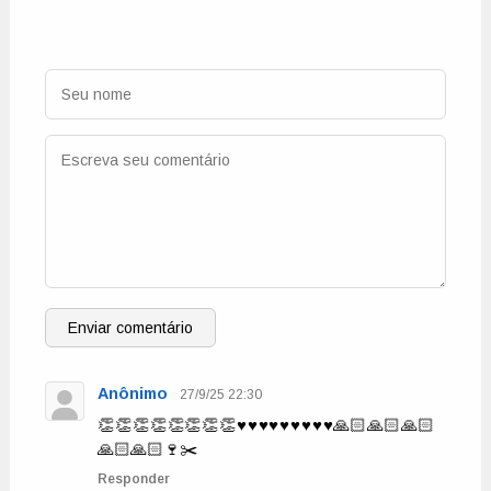
Enviar comentário
Anônimo
27/9/25 22:30
👏👏👏👏👏👏👏👏♥️♥️♥️♥️♥️♥️♥️♥️♥️🙏🏻🙏🏻🙏🏻
🙏🏻🙏🏻🍷✂️
Responder