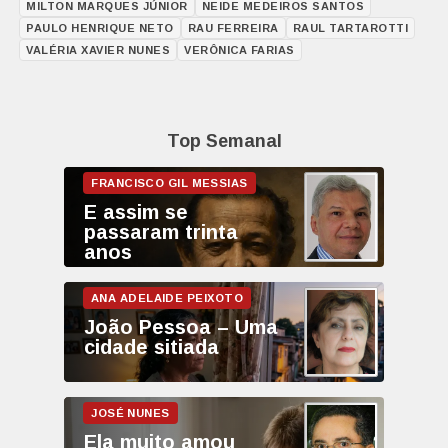
MILTON MARQUES JÚNIOR
NEIDE MEDEIROS SANTOS
PAULO HENRIQUE NETO
RAU FERREIRA
RAUL TARTAROTTI
VALÉRIA XAVIER NUNES
VERÔNICA FARIAS
Top Semanal
E assim se
passaram trinta
anos
João Pessoa – Uma
cidade sitiada
Ela muito amou