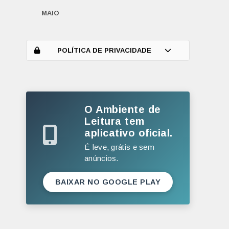
MAIO
ABRIL
MARÇO
POLÍTICA DE PRIVACIDADE
FEVEREIRO
JANEIRO
O Ambiente de
2025
Leitura tem
DEZEMBRO
aplicativo oficial.
NOVEMBRO
É leve, grátis e sem
anúncios.
OUTUBRO
SETEMBRO
BAIXAR NO GOOGLE PLAY
AGOSTO
JULHO