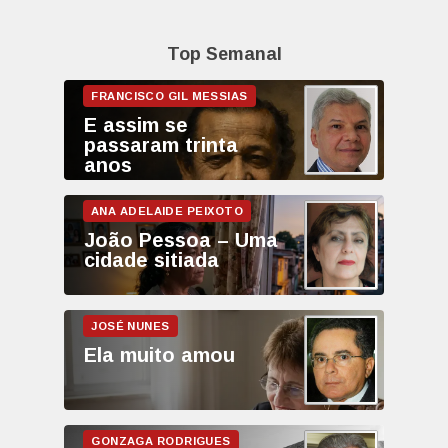
Top Semanal
E assim se
passaram trinta
anos
João Pessoa – Uma
cidade sitiada
Ela muito amou