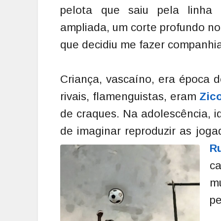
pelota que saiu pela linha
ampliada, um corte profundo no 
que decidiu me fazer companhia 
Criança, vascaíno, era época 
rivais, flamenguistas, eram
Zic
de craques. Na adolescência, 
de imaginar reproduzir as jog
R
c
mu
pe