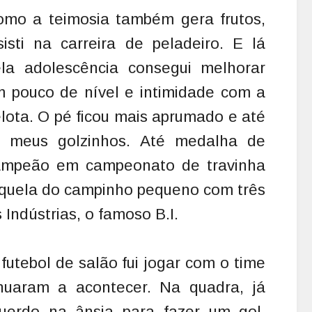
omo a teimosia também gera frutos,
sisti na carreira de peladeiro. E lá
ela adolescência consegui melhorar
 pouco de nível e intimidade com a
lota. O pé ficou mais aprumado e até
iz meus golzinhos. Até medalha de
ampeão em campeonato de travinha
quela do campinho pequeno com três
 Indústrias, o famoso B.I.
 futebol de salão fui jogar com o time
inuaram a acontecer. Na quadra, já
querdo na ânsia para fazer um gol.