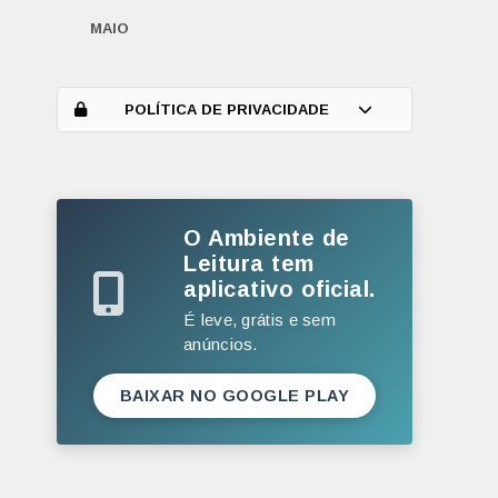
MAIO
ABRIL
MARÇO
POLÍTICA DE PRIVACIDADE
FEVEREIRO
JANEIRO
O Ambiente de
2025
Leitura tem
DEZEMBRO
aplicativo oficial.
NOVEMBRO
É leve, grátis e sem
anúncios.
OUTUBRO
SETEMBRO
BAIXAR NO GOOGLE PLAY
AGOSTO
JULHO