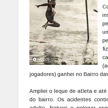
C
in
p
um
pe
f
c
PH CC0
(a
jogadores) ganhei no Bairro das
Ampliei o leque de atleta e até
do bairro. Os acidentes cont
adulto, fraturei o polegar es