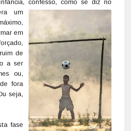
Na infância, confesso, como se diz no
era um
máximo,
irmar em
orçado,
ruim de
mo a ser
mes ou,
 de fora
Ou seja,
sta fase
PH CC0