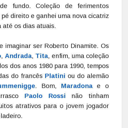
 de fundo. Coleção de ferimentos
pé direito e ganhei uma nova cicatriz
até os dias atuais.
de imaginar ser Roberto Dinamite. Os
o
,
Andrada
,
Tita
, enfim, uma coleção
idos dos anos 1980 para 1990, tempos
adas do francês
Platini
ou do alemão
ummenigge
.
Bom,
Maradona
e o
arrasco
Paolo Rossi
não tinham
itos atrativos para o jovem jogador
ladeiro.