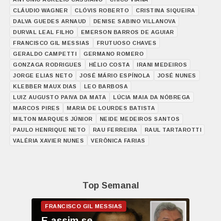
CLÁUDIO WAGNER
CLÓVIS ROBERTO
CRISTINA SIQUEIRA
DALVA GUEDES ARNAUD
DENISE SABINO VILLANOVA
DURVAL LEAL FILHO
EMERSON BARROS DE AGUIAR
FRANCISCO GIL MESSIAS
FRUTUOSO CHAVES
GERALDO CAMPETTI
GERMANO ROMERO
GONZAGA RODRIGUES
HÉLIO COSTA
IRANI MEDEIROS
JORGE ELIAS NETO
JOSÉ MÁRIO ESPÍNOLA
JOSÉ NUNES
KLEBBER MAUX DIAS
LEO BARBOSA
LUIZ AUGUSTO PAIVA DA MATA
LÚCIA MAIA DA NÓBREGA
MARCOS PIRES
MARIA DE LOURDES BATISTA
MILTON MARQUES JÚNIOR
NEIDE MEDEIROS SANTOS
PAULO HENRIQUE NETO
RAU FERREIRA
RAUL TARTAROTTI
VALÉRIA XAVIER NUNES
VERÔNICA FARIAS
Top Semanal
E assim se