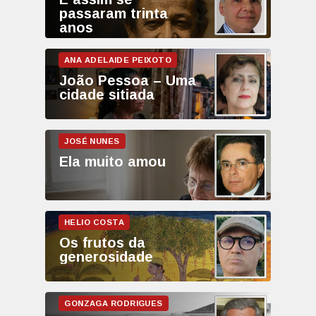
passaram trinta
anos
João Pessoa – Uma
cidade sitiada
Ela muito amou
Os frutos da
generosidade