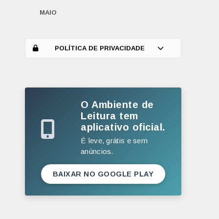
MAIO
ABRIL
MARÇO
POLÍTICA DE PRIVACIDADE
FEVEREIRO
JANEIRO
O Ambiente de
2025
Leitura tem
DEZEMBRO
aplicativo oficial.
NOVEMBRO
É leve, grátis e sem
anúncios.
OUTUBRO
SETEMBRO
BAIXAR NO GOOGLE PLAY
AGOSTO
JULHO