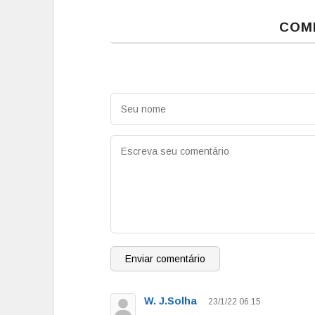
COM
Enviar comentário
W. J.Solha
23/1/22 06:15