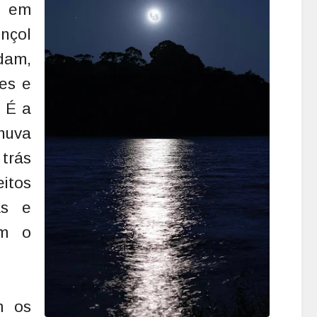
o em
ençol
dam,
des e
. É a
chuva
 trás
itos
as e
am o
m os