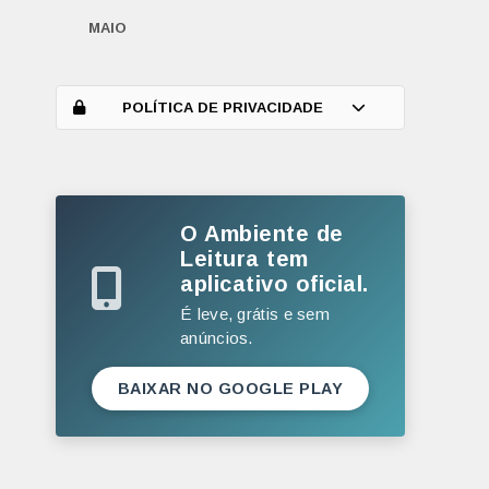
MAIO
ABRIL
MARÇO
POLÍTICA DE PRIVACIDADE
FEVEREIRO
JANEIRO
O Ambiente de
2025
Leitura tem
DEZEMBRO
aplicativo oficial.
NOVEMBRO
É leve, grátis e sem
anúncios.
OUTUBRO
SETEMBRO
BAIXAR NO GOOGLE PLAY
AGOSTO
JULHO