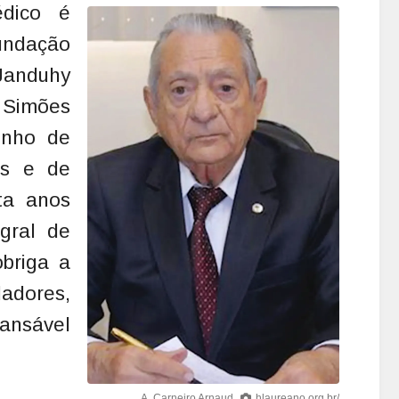
édico é
undação
anduhy
 Simões
unho de
os e de
nta anos
gral de
briga a
adores,
nsável
A. Carneiro Arnaud
hlaureano.org.br/