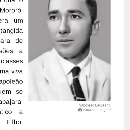
a qual o
Mororó,
era um
 tangida
mara de
ssões a
 classes
ama viva
poleão
quem se
bajara,
Napoleão Laureano
hlaureano.org.br/
tico a
 Filho,