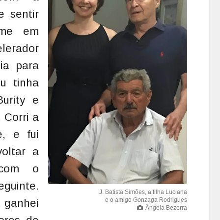
e sentir
o-me em
lerador
pia para
Eu tinha
urity e
 Corri a
, e fui
oltar a
 com o
uinte.
J. Batista Simões, a filha Luciana
e o amigo Gonzaga Rodrigues
, ganhei
Ângela Bezerra