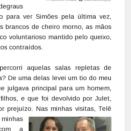
 degraus
o para ver Simões pela última vez,
vos brancos de cheiro morno, as mãos
co voluntarioso mantido pelo queixo,
ios contraídos.
ercorri aquelas salas repletas de
ra? De uma delas levei um tio do meu
e julgava principal para um homem,
ilhos, e que foi devolvido por Julet,
or prejuízo. Nas minhas
visitas, Telê
minhas
 com a