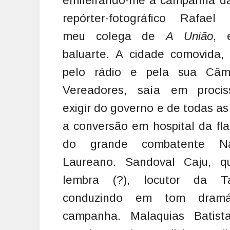
enfileirando-me à campanha d
repórter-fotográfico Rafael 
meu colega de
A União
, 
baluarte. A cidade comovida,
pelo rádio e pela sua Câ
Vereadores, saía em proci
exigir do governo e de todas as
a conversão em hospital da fl
do grande combatente Na
Laureano. Sandoval Caju, 
lembra (?), locutor da Ta
conduzindo em tom dramá
campanha. Malaquias Batista