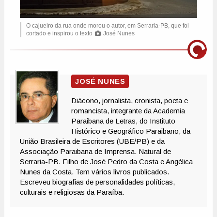
O cajueiro da rua onde morou o autor, em Serraria-PB, que foi
cortado e inspirou o texto
José Nunes