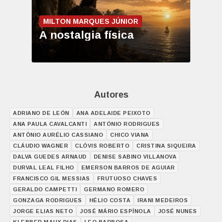
MILTON MARQUES JÚNIOR
A nostalgia física
Autores
ADRIANO DE LEÓN
ANA ADELAIDE PEIXOTO
ANA PAULA CAVALCANTI
ANTÓNIO RODRIGUES
ANTÔNIO AURÉLIO CASSIANO
CHICO VIANA
CLÁUDIO WAGNER
CLÓVIS ROBERTO
CRISTINA SIQUEIRA
DALVA GUEDES ARNAUD
DENISE SABINO VILLANOVA
DURVAL LEAL FILHO
EMERSON BARROS DE AGUIAR
FRANCISCO GIL MESSIAS
FRUTUOSO CHAVES
GERALDO CAMPETTI
GERMANO ROMERO
GONZAGA RODRIGUES
HÉLIO COSTA
IRANI MEDEIROS
JORGE ELIAS NETO
JOSÉ MÁRIO ESPÍNOLA
JOSÉ NUNES
KLEBBER MAUX DIAS
LEO BARBOSA