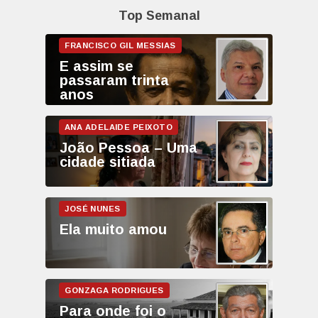
Top Semanal
E assim se
passaram trinta
anos
João Pessoa – Uma
cidade sitiada
Ela muito amou
Para onde foi o