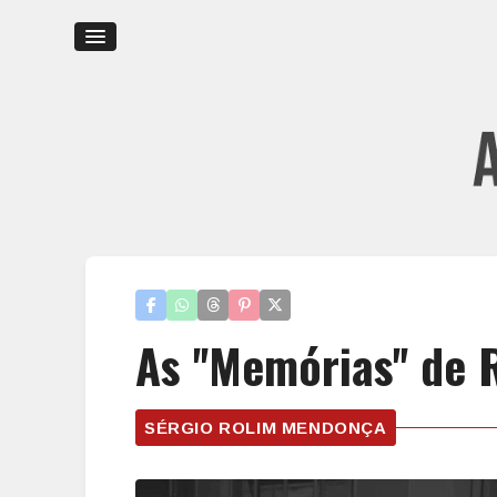
As ''Memórias'' de
SÉRGIO ROLIM MENDONÇA