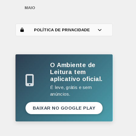
MAIO
ABRIL
MARÇO
POLÍTICA DE PRIVACIDADE
FEVEREIRO
JANEIRO
O Ambiente de
2025
Leitura tem
DEZEMBRO
aplicativo oficial.
NOVEMBRO
É leve, grátis e sem
anúncios.
OUTUBRO
SETEMBRO
BAIXAR NO GOOGLE PLAY
AGOSTO
JULHO