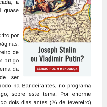
icada, a
il quase
rito por
áginas.
reiro de
m artigo
tema da
de ser
íodo na Bandeirantes, no programa
go, sobre este tema. Por enorme
ado dois dias antes (26 de fevereiro)