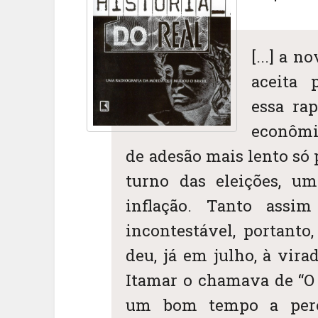
[...] a 
aceita 
essa ra
econômi
de adesão mais lento só 
turno das eleições, u
inflação. Tanto assim
incontestável, portanto
deu, já em julho, à vira
Itamar o chamava de “O 
um bom tempo a pereg