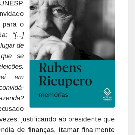
 UNESP,
nvidado
o para o
nda:
"[...]
 lugar de
 que se
eições.
nei em
convidá-
Fazenda?
ecusado
vezes, justificando ao presidente que
dia de finanças, Itamar finalmente