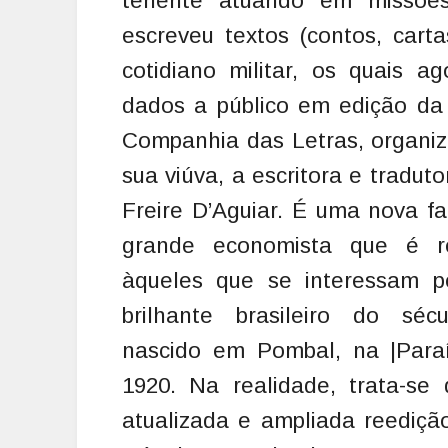
tenente atuando em missõe
escreveu textos (contos, car
cotidiano militar, os quais a
dados a público em edição da
Companhia das Letras, organi
sua viúva, a escritora e tradut
Freire D’Aguiar. É uma nova f
grande economista que é r
àqueles que se interessam p
brilhante brasileiro do séc
nascido em Pombal, na |Para
1920. Na realidade, trata-se
atualizada e ampliada reediç