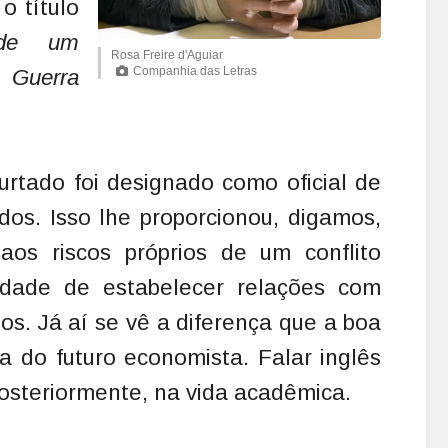
o título
 de um
Rosa Freire d'Aguiar
Companhia das Letras
 Guerra
urtado foi designado como oficial de
ados. Isso lhe proporcionou, digamos,
os riscos próprios de um conflito
dade de estabelecer relações com
os. Já aí se vê a diferença que a boa
da do futuro economista. Falar inglês
 posteriormente, na vida acadêmica.