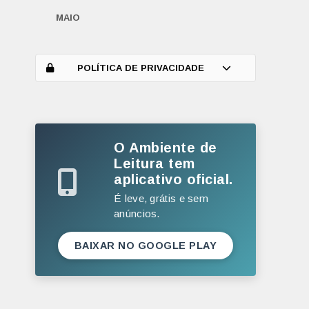
MAIO
ABRIL
MARÇO
POLÍTICA DE PRIVACIDADE
FEVEREIRO
JANEIRO
O Ambiente de
2025
Leitura tem
DEZEMBRO
aplicativo oficial.
NOVEMBRO
É leve, grátis e sem
anúncios.
OUTUBRO
SETEMBRO
BAIXAR NO GOOGLE PLAY
AGOSTO
JULHO