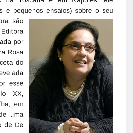
s na Toscana e em Nápoles, ele
tas e pequenos ensaios) sobre
o seu
gora são
 Editora
zada por
ora Rosa
aceta do
evelada
or esse
ulo XX,
íba, em
 de uma
ão de De