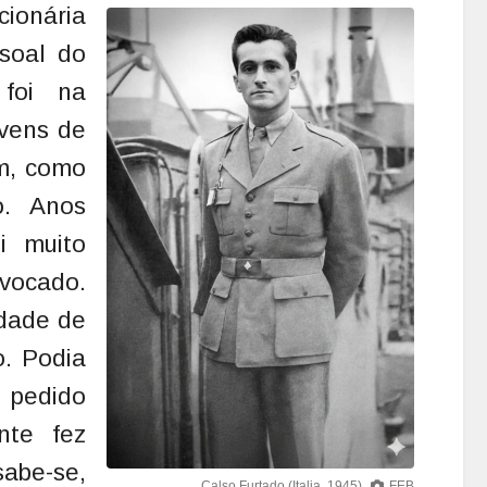
ionária
ssoal do
 foi na
ovens de
am, como
o. Anos
i muito
vocado.
idade de
o. Podia
 pedido
nte fez
 sabe-se,
Calso Furtado (Italia, 1945)
FEB