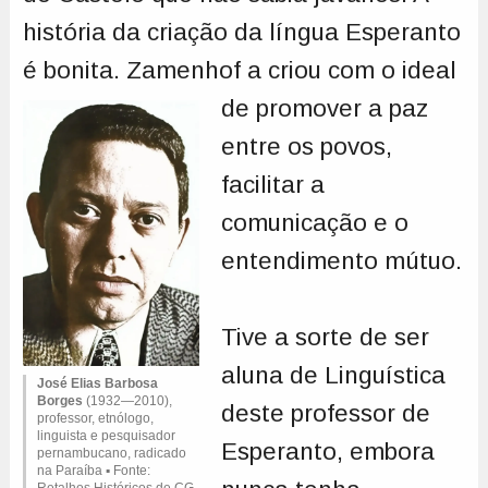
história da criação da língua Esperanto
é bonita. Zamenhof a criou com o ideal
de promover
a paz
entre os povos,
facilitar a
comunicação e o
entendimento mútuo.
Tive a sorte de ser
aluna de Linguística
José Elias Barbosa
Borges
(1932—2010),
deste professor de
professor, etnólogo,
linguista e pesquisador
Esperanto, embora
pernambucano, radicado
na Paraíba ▪ Fonte:
Retalhos Históricos de CG